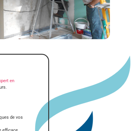
xpert en
urs.
iques de vos
 efficace.