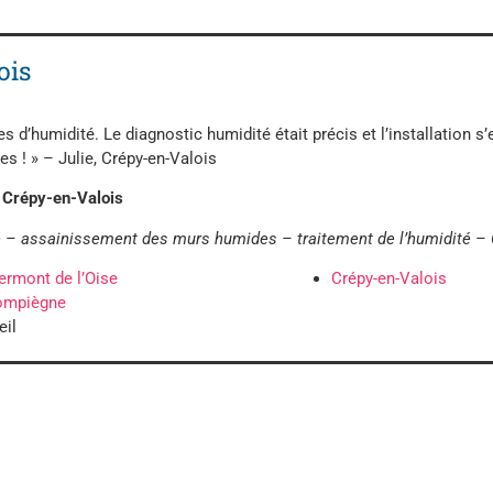
ois
d’humidité. Le diagnostic humidité était précis et l’installation s’e
 ! » – Julie, Crépy-en-Valois
à Crépy-en-Valois
té – assainissement des murs humides – traitement de l’humidité – 
ermont de l’Oise
Crépy-en-Valois
ompiègne
eil