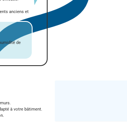
ents anciens et
’humidité de
.
 murs.
dapté à votre bâtiment.
on.