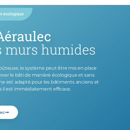
et écologique
Aéraulec
s murs humides
coûteuse, le système peut être mis en place
rver le bâti de manière écologique et sans
ème est adapté pour les bâtiments anciens et
s il est immédiatement efficace.
lec