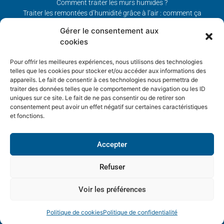
Comment traiter les murs humides ?
Traiter les remontées d’humidité grâce à l’air : comment ça
marche ?
Gérer le consentement aux
cookies
Notre expertise
:
Spécialiste en audit humidité
/
Conseil
traitement humidité
/
Conseil traitement des remontées
Pour offrir les meilleures expériences, nous utilisons des technologies
telles que les cookies pour stocker et/ou accéder aux informations des
Capillaires /
FAQ problèmes d’humidité
/
Brevets et assurance
/
appareils. Le fait de consentir à ces technologies nous permettra de
traiter des données telles que le comportement de navigation ou les ID
uniques sur ce site. Le fait de ne pas consentir ou de retirer son
consentement peut avoir un effet négatif sur certaines caractéristiques
et fonctions.
© 2024 Aéraulec . Tous droits réservés.
Plan de site
Accepter
Politique de confidentialité
Refuser
Mentions légales
Voir les préférences
Politique de cookies (UE)
Politique de cookies
Politique de confidentialité