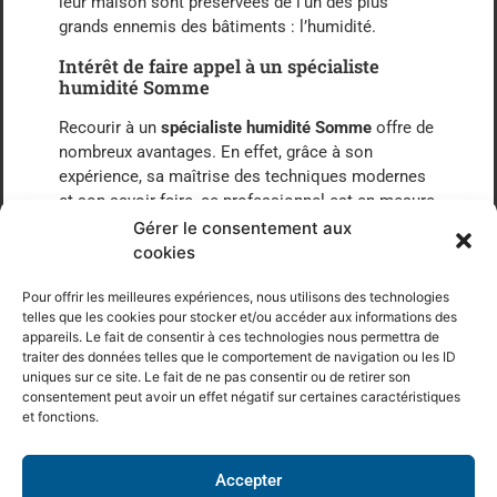
leur maison sont préservées de l’un des plus
grands ennemis des bâtiments : l’humidité.
Intérêt de faire appel à un spécialiste
humidité Somme
Recourir à un
spécialiste humidité Somme
offre de
nombreux avantages. En effet, grâce à son
expérience, sa maîtrise des techniques modernes
et son savoir-faire, ce professionnel est en mesure
de résoudre efficacement les problèmes
Gérer le consentement aux
d’humidité. Il est également capable de fournir des
cookies
conseils adaptés pour prévenir ces problèmes à
l’avenir.
Pour offrir les meilleures expériences, nous utilisons des technologies
telles que les cookies pour stocker et/ou accéder aux informations des
Services offerts par le spécialiste humidité
appareils. Le fait de consentir à ces technologies nous permettra de
Somme
traiter des données telles que le comportement de navigation ou les ID
uniques sur ce site. Le fait de ne pas consentir ou de retirer son
Top villes d’intervention dans le
consentement peut avoir un effet négatif sur certaines caractéristiques
département dans la Somme
et fonctions.
Abbeville
Doullens
Accepter
Ailly-sur-Noye
Flixecourt