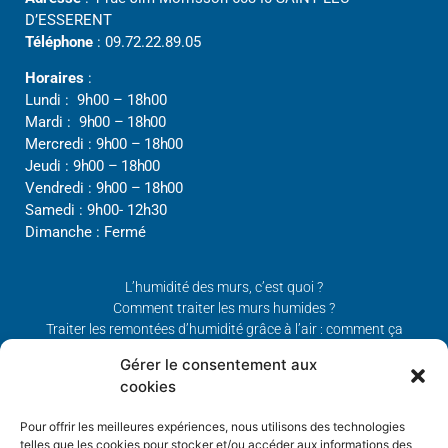
D’ESSERENT
Téléphone
: 09.72.22.89.05
Horaires
:
Lundi : 9h00 – 18h00
Mardi :
9h00 – 18h00
Mercredi :
9h00 – 18h00
Jeudi :
9h00 – 18h00
Vendredi :
9h00 – 18h00
Samedi : 9h00- 12h30
Dimanche : Fermé
L’humidité des murs, c’est quoi ?
Comment traiter les murs humides ?
Traiter les remontées d’humidité grâce à l’air : comment ça
marche ?
Gérer le consentement aux
cookies
Notre expertise
:
Spécialiste en audit humidité
/
Conseil
traitement humidité
/
Conseil traitement des remontées
Pour offrir les meilleures expériences, nous utilisons des technologies
telles que les cookies pour stocker et/ou accéder aux informations des
Capillaires /
FAQ problèmes d’humidité
/
Brevets et assurance
/